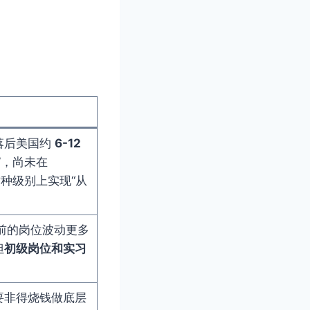
落后美国约
6-12
”，尚未在
Go 这种级别上实现“从
目前的岗位波动更多
但
初级岗位和实习
。
要非得烧钱做底层