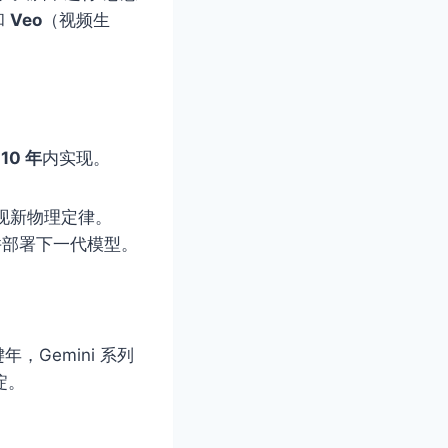
和
Veo
（视频生
-10 年
内实现。
现新物理定律。
进并部署下一代模型。
年，Gemini 系列
淀。