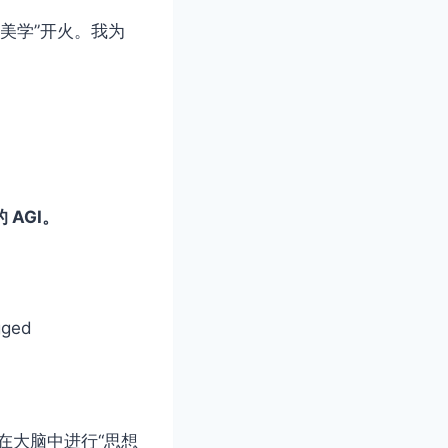
力美学”开火。我为
。
AGI。
ged
在大脑中进行“思想