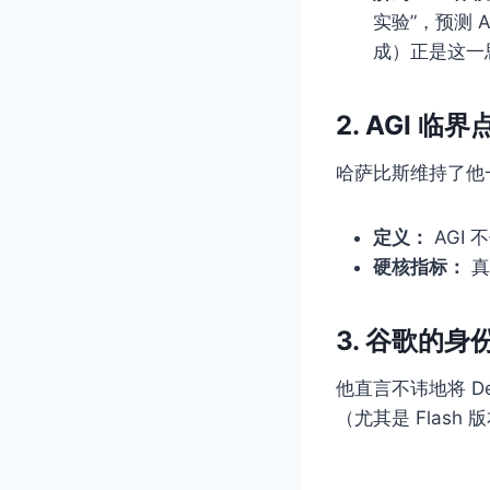
实验”，预测 
成）正是这一
2. AGI 临界
哈萨比斯维持了他一
定义：
AGI
硬核指标：
真
3. 谷歌的身
他直言不讳地将 De
（尤其是 Flas