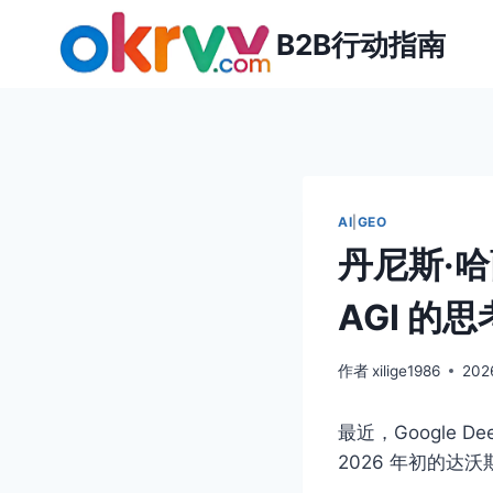
跳
B2B行动指南
到
内
容
AI
|
GEO
丹尼斯·
AGI 的思
作者
xilige1986
20
最近，Google D
2026 年初的达沃